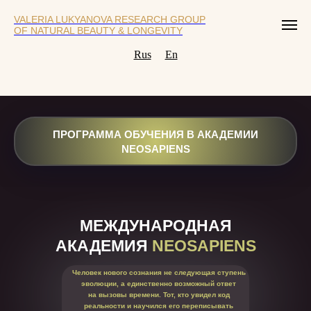
VALERIA LUKYANOVA RESEARCH GROUP
OF NATURAL BEAUTY & LONGEVITY
Rus
En
ПРОГРАММА ОБУЧЕНИЯ В АКАДЕМИИ
NEOSAPIENS
МЕЖДУНАРОДНАЯ
АКАДЕМИЯ
NEOSAPIENS
Человек нового сознания не следующая ступень
эволюции, а единственно возможный ответ
на вызовы времени. Тот, кто увидел код
реальности и научился его переписывать