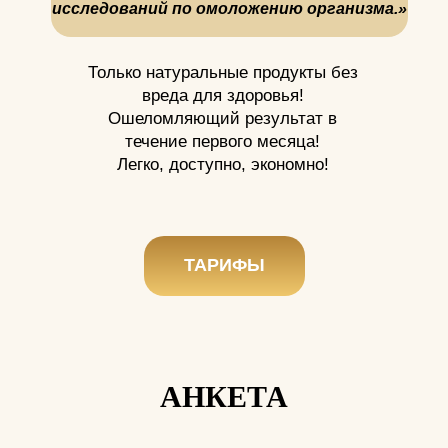
исследований по омоложению организма.»
Только натуральные продукты без
ЛЕГЕНДАРНЫЙ САМЫЙ
вреда для здоровья!
ЭФФЕКТИВНЫЙ ANTI-AGE КУРС
Ошеломляющий результат в
ОТ ВАЛЕРИИ ЛУКЬЯНОВОЙ!
течение первого месяца!
Легко, доступно, экономно!
Если вы хотите омолодить своё
тело и душу,
то
мы принимаем предварительные
ТАРИФЫ
заявки
прямо сейчас
,
чтобы вы гарантированно получили
место в числе участников.
Сразу после покупки,
АНКЕТА
вы получаете список продуктов и
другую