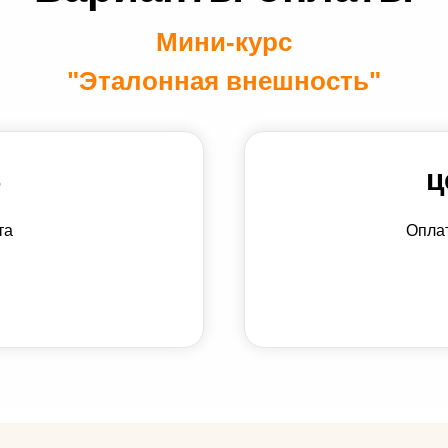
Мини-курс
"Эталонная внешность"
$
ц
та
Оплат