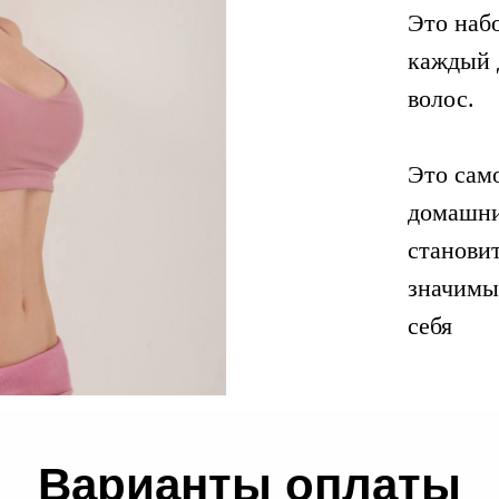
Это наб
каждый 
волос.
Это само
домашни
станови
значимы
себя
Варианты оплаты