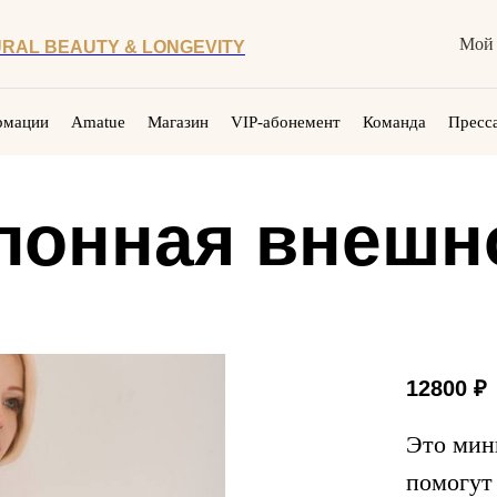
Мой 
RAL BEAUTY & LONGEVITY
рмации
Amatue
Магазин
VIP-абонемент
Команда
Пресса
лонная внешн
12800
₽
Это мини
помогут 