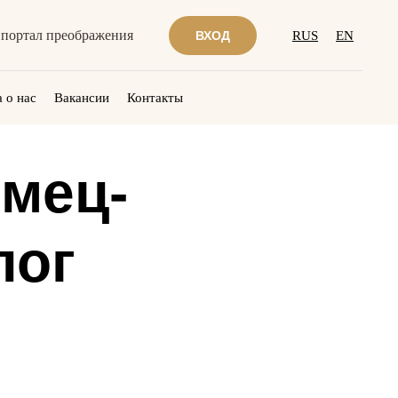
портал преображения
ВХОД
RUS
EN
 о нас
Вакансии
Контакты
мец-
лог