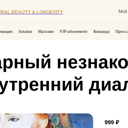
Мой 
RAL BEAUTY & LONGEVITY
рмации
Amatue
Магазин
VIP-абонемент
Команда
Пресса
арный незнако
утренний диа
999
₽