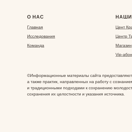
О НАС
НАШИ
Главная
Ц
ент Кр
Исследования
Центр 
Команда
Магазин
Vip-aбо
©Информационные материалы сайта предоставляются
а также практик, направленных на работу с сознан
и традиционными подходами к сохранению молодости,
сохранения их целостности и указания источника.