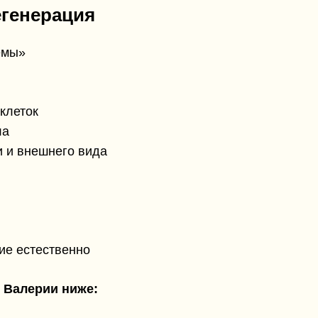
егенерация
емы»
клеток
ла
и и внешнего вида
ие естественно
 Валерии ниже: